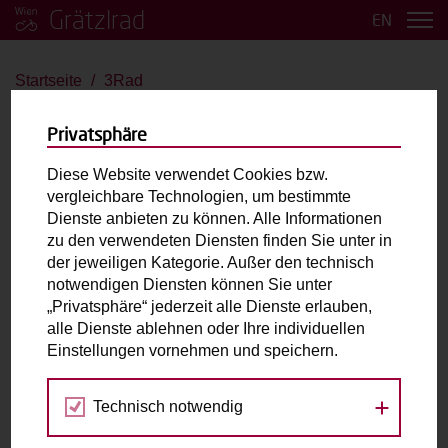
Grätzlrad
EN
Startseite
3Rad
3Rad
Privatsphäre
Nihola 4.0
Diese Website verwendet Cookies bzw.
vergleichbare Technologien, um bestimmte
bis 2 Kinder
Große Last
Dienste anbieten zu können. Alle Informationen
zu den verwendeten Diensten finden Sie unter in
der jeweiligen Kategorie. Außer den technisch
Max. zulässiges Gesamtgewicht (inkl. fahrende
notwendigen Diensten können Sie unter
Person):
180kg
„Privatsphäre“ jederzeit alle Dienste erlauben,
Laderaum:
L: 106cm B: 62cm H: 50cm
alle Dienste ablehnen oder Ihre individuellen
Zubehör:
Kindersitzbank / ggf. Helme für Kids / AXA
Einstellungen vornehmen und speichern.
Schloss
Technisch notwendig
Fahrradabholung & Rückgabe