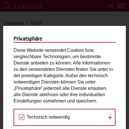
Grätzlrad
EN
Startseite
3Rad
3Rad
Privatsphäre
Nihola 4.0
Diese Website verwendet Cookies bzw.
vergleichbare Technologien, um bestimmte
bis 2 Kinder
Große Last
Dienste anbieten zu können. Alle Informationen
zu den verwendeten Diensten finden Sie unter in
der jeweiligen Kategorie. Außer den technisch
Max. zulässiges Gesamtgewicht (inkl. fahrende
notwendigen Diensten können Sie unter
Person):
180kg
„Privatsphäre“ jederzeit alle Dienste erlauben,
Laderaum:
L: 106cm B: 62cm H: 50cm
alle Dienste ablehnen oder Ihre individuellen
Zubehör:
Kindersitzbank / ggf. Helme für Kids / AXA
Einstellungen vornehmen und speichern.
Schloss
Technisch notwendig
Fahrradabholung & Rückgabe