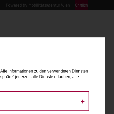
Powered by Mobilitätsagentur Wien
English
Alle Informationen zu den verwendeten Diensten
phäre“ jederzeit alle Dienste erlauben, alle
«
August 2026
»
Mo
Di
Mi
Do
Fr
Sa
So
1
2