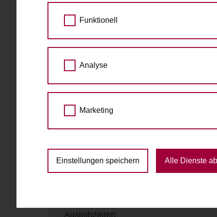
Funktionell
Fahrradabholung & Rückgabe
Nordbergstraße 8
1090 Wien
Analyse
Marketing
Kontakt
Telefon
0000
E-Mail
rad@4lthangrund.jetzt
Einstellungen speichern
Alle Dienste a
Website
https://www.4lthangrund.jetzt
Ausleihzeiten