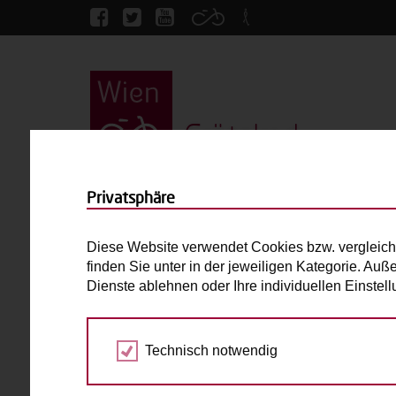
Grätzlrad
Startseite
4lthangrund
Privatsphäre
4lthangrund
Diese Website verwendet Cookies bzw. vergleich
finden Sie unter in der jeweiligen Kategorie. Auß
Olynko JSM1
Dienste ablehnen oder Ihre individuellen Einste
bis 2 Kinder
Große Last
E-Antrieb
Technisch notwendig
Max. zulässiges Gesamtgewicht (inkl. fahrend
Laderaum:
L: 90cm B: 60cm H: 60cm