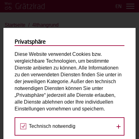
Grätzlrad
EN
Startseite
4lthangrund
4lthangrund
Privatsphäre
Olynko JSM1
Diese Website verwendet Cookies bzw.
vergleichbare Technologien, um bestimmte
bis 2 Kinder
Große Last
E-Antrieb
Dienste anbieten zu können. Alle Informationen
zu den verwendeten Diensten finden Sie unter in
der jeweiligen Kategorie. Außer den technisch
Max. zulässiges Gesamtgewicht (inkl. fahrende
notwendigen Diensten können Sie unter
Person):
200kg
„Privatsphäre“ jederzeit alle Dienste erlauben,
Laderaum:
L: 90cm B: 60cm H: 60cm
alle Dienste ablehnen oder Ihre individuellen
Einstellungen vornehmen und speichern.
Fahrradabholung & Rückgabe
Technisch notwendig
Nordbergstraße 8