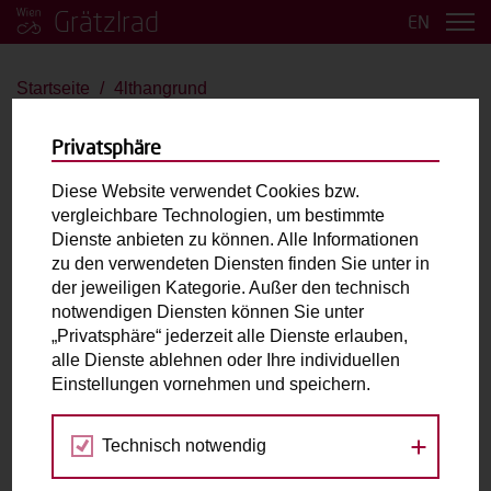
Grätzlrad
EN
Startseite
4lthangrund
4lthangrund
Privatsphäre
Olynko JSM1
Diese Website verwendet Cookies bzw.
vergleichbare Technologien, um bestimmte
bis 2 Kinder
Große Last
E-Antrieb
Dienste anbieten zu können. Alle Informationen
zu den verwendeten Diensten finden Sie unter in
der jeweiligen Kategorie. Außer den technisch
Max. zulässiges Gesamtgewicht (inkl. fahrende
notwendigen Diensten können Sie unter
Person):
200kg
„Privatsphäre“ jederzeit alle Dienste erlauben,
Laderaum:
L: 90cm B: 60cm H: 60cm
alle Dienste ablehnen oder Ihre individuellen
Einstellungen vornehmen und speichern.
Fahrradabholung & Rückgabe
Technisch notwendig
Nordbergstraße 8