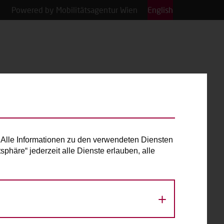
Powered by Mobilitätsagentur Wien
English
Alle Informationen zu den verwendeten Diensten
phäre“ jederzeit alle Dienste erlauben, alle
«
August 2026
»
Mo
Di
Mi
Do
Fr
Sa
So
1
2