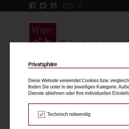
Grätzlrad
Startseite
Die Schenke
Privatsphäre
Die Schenke
Diese Website verwendet Cookies bzw. vergleich
finden Sie unter in der jeweiligen Kategorie. Auß
Babboe Curve-E
Dienste ablehnen oder Ihre individuellen Einste
bis 4 Kinder
E-Antrieb
Technisch notwendig
Max. zulässiges Gesamtgewicht (inkl. fahrend
Laderaum:
L: 82cm B: 63cm H: 55cm