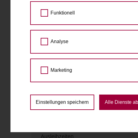
Funktionell
Fahrradabholung & Rückgabe
Piaristengasse 33
1080 Wien
Analyse
Marketing
Kontakt
Telefon
+4367762016573
E-Mail
schenke@geldlos.at
Einstellungen speichern
Alle Dienste a
Website
https://dieschenke.wordpress.com/
Ausleihzeiten