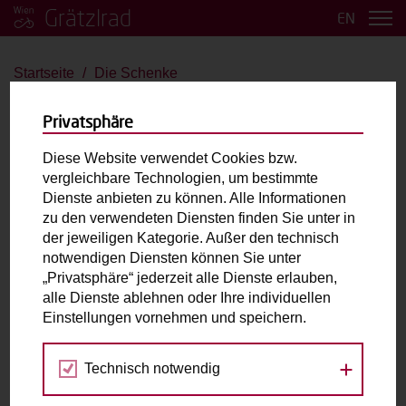
Grätzlrad
EN
Startseite
Die Schenke
Die Schenke
Privatsphäre
Babboe Curve-E
Diese Website verwendet Cookies bzw.
vergleichbare Technologien, um bestimmte
bis 4 Kinder
E-Antrieb
Dienste anbieten zu können. Alle Informationen
zu den verwendeten Diensten finden Sie unter in
der jeweiligen Kategorie. Außer den technisch
Max. zulässiges Gesamtgewicht (inkl. fahrende
notwendigen Diensten können Sie unter
Person):
200kg
„Privatsphäre“ jederzeit alle Dienste erlauben,
Laderaum:
L: 82cm B: 63cm H: 55cm
alle Dienste ablehnen oder Ihre individuellen
Einstellungen vornehmen und speichern.
Fahrradabholung & Rückgabe
Technisch notwendig
Piaristengasse 33