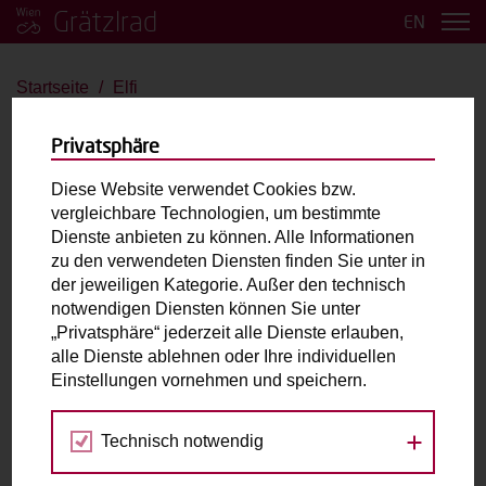
Grätzlrad
EN
Startseite
Elfi
Elfi
Privatsphäre
Riese und Müller Transporter 65 vario
Diese Website verwendet Cookies bzw.
vergleichbare Technologien, um bestimmte
bis 2 Kinder
E-Antrieb
Dienste anbieten zu können. Alle Informationen
zu den verwendeten Diensten finden Sie unter in
der jeweiligen Kategorie. Außer den technisch
Max. zulässiges Gesamtgewicht (inkl. fahrende
notwendigen Diensten können Sie unter
Person):
220kg
„Privatsphäre“ jederzeit alle Dienste erlauben,
Laderaum:
L: 64cm B: 60cm H: 50cm
alle Dienste ablehnen oder Ihre individuellen
Zubehör:
Doppel Kindersitz, Wetterschutz, Schlosskette,
Einstellungen vornehmen und speichern.
Gepäckträger, Ladefläche (Box), Display, Akku (545 Wh)
Technisch notwendig
Fahrradabholung & Rückgabe