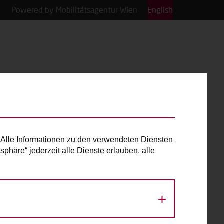
Powered by Mobilitätsagentur Wien
English
Alle Informationen zu den verwendeten Diensten
phäre“ jederzeit alle Dienste erlauben, alle
«
August 2026
»
Mo
Di
Mi
Do
Fr
Sa
So
1
2