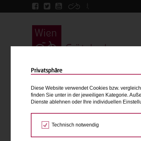
Grätzlrad
Startseite
Fahrradwerkstatt Flickschuh
Privatsphäre
Fahrradwerkstatt Flick
Diese Website verwendet Cookies bzw. vergleich
finden Sie unter in der jeweiligen Kategorie. Auß
Radkutsche Rapid
Dienste ablehnen oder Ihre individuellen Einste
bis 2 Kinder
Technisch notwendig
Max. zulässiges Gesamtgewicht (inkl. fahrend
Laderaum:
L: 85cm B: 55cm H: cm