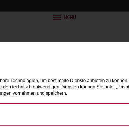
MENÜ
schuh
bare Technologien, um bestimmte Dienste anbieten zu können. 
er den technisch notwendigen Diensten können Sie unter „Privats
llungen vornehmen und speichern.
e Person):
170kg