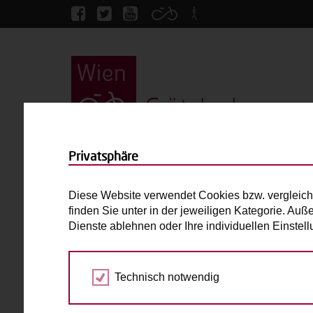
Grätzlrad
Startseite
Gersthof
Privatsphäre
Gersthof
Diese Website verwendet Cookies bzw. vergleich
finden Sie unter in der jeweiligen Kategorie. Auß
Bakfiets Classic Long
Dienste ablehnen oder Ihre individuellen Einste
bis 2 Kinder
E-Antrieb
Technisch notwendig
Max. zulässiges Gesamtgewicht (inkl. fahrend
Laderaum:
L: 100cm B: 63cm H: 52cm