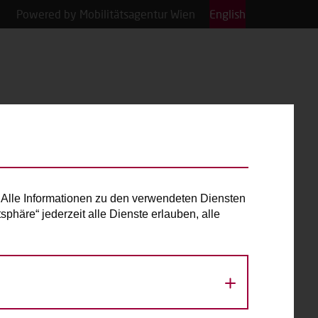
Powered by Mobilitätsagentur Wien
English
Alle Informationen zu den verwendeten Diensten
phäre“ jederzeit alle Dienste erlauben, alle
«
August 2026
»
Mo
Di
Mi
Do
Fr
Sa
So
1
2