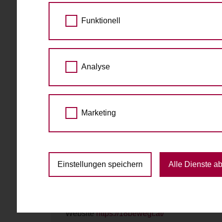
Zubehör:
Schloss (Abus), Abdeckung, 2 Sicherh
Funktionell
Fahrradabholung & Rückgabe
Schlüsselabholung nur in der Tabak-Trafik
Analyse
Geschäftszeiten (Mo-Fr 8-18h, Sa, 9-12:30).
Verein 18bewegt!
Gentzgasse 160
1180 Wien
Marketing
Einstellungen speichern
Alle Dienste a
Kontakt
Telefon
keine
E-Mail
18bewegt@gmail.com
Website
https://18bewegt.at/