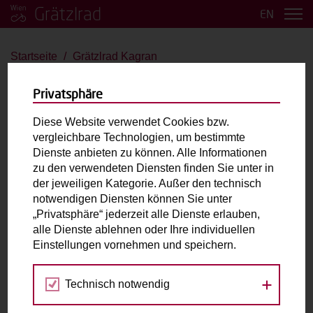
Grätzlrad
EN
Startseite
Grätzlrad Kagran
Grätzlrad Kagran
Privatsphäre
E-Bullit
Diese Website verwendet Cookies bzw.
vergleichbare Technologien, um bestimmte
bis 2 Kinder
E-Antrieb
Dienste anbieten zu können. Alle Informationen
zu den verwendeten Diensten finden Sie unter in
der jeweiligen Kategorie. Außer den technisch
Laderaum:
L: cm B: cm H: cm
notwendigen Diensten können Sie unter
„Privatsphäre“ jederzeit alle Dienste erlauben,
alle Dienste ablehnen oder Ihre individuellen
Fahrradabholung & Rückgabe
Einstellungen vornehmen und speichern.
Georg-Bilgeri-Straße 44
Technisch notwendig
1220 Wien