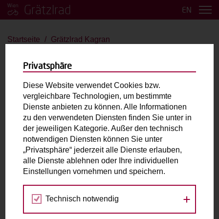
Grätzlrad
EN
Startseite
Grätzlrad Kagran
Grätzlrad Kagran
Privatsphäre
E-Bullit
Diese Website verwendet Cookies bzw.
vergleichbare Technologien, um bestimmte
bis 2 Kinder
E-Antrieb
Dienste anbieten zu können. Alle Informationen
zu den verwendeten Diensten finden Sie unter in
der jeweiligen Kategorie. Außer den technisch
Laderaum:
L: cm B: cm H: cm
notwendigen Diensten können Sie unter
„Privatsphäre“ jederzeit alle Dienste erlauben,
alle Dienste ablehnen oder Ihre individuellen
Fahrradabholung & Rückgabe
Einstellungen vornehmen und speichern.
Georg-Bilgeri-Straße 44
Technisch notwendig
1220 Wien