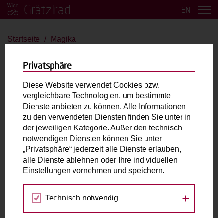
Grätzlrad
EN
Startseite
Magika
Magika
Privatsphäre
Douze
Diese Website verwendet Cookies bzw.
vergleichbare Technologien, um bestimmte
bis 2 Kinder
E-Antrieb
Dienste anbieten zu können. Alle Informationen
zu den verwendeten Diensten finden Sie unter in
der jeweiligen Kategorie. Außer den technisch
Laderaum:
L: cm B: cm H: cm
notwendigen Diensten können Sie unter
„Privatsphäre“ jederzeit alle Dienste erlauben,
alle Dienste ablehnen oder Ihre individuellen
Fahrradabholung & Rückgabe
Einstellungen vornehmen und speichern.
Rad steht beim Fahrradständer Porzellangasse
Ecke Glasergasse
Technisch notwendig
Porzellangasse 49 /2/1