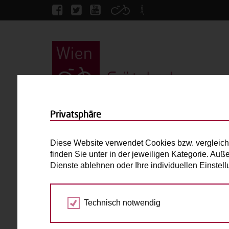
Grätzlrad
Startseite
Magika
Privatsphäre
Magika
Diese Website verwendet Cookies bzw. vergleich
finden Sie unter in der jeweiligen Kategorie. Auß
Douze
Dienste ablehnen oder Ihre individuellen Einste
bis 2 Kinder
E-Antrieb
Technisch notwendig
Laderaum:
L: cm B: cm H: cm