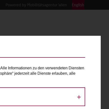
Powered by Mobilitätsagentur Wien
English
Alle Informationen zu den verwendeten Diensten
phäre“ jederzeit alle Dienste erlauben, alle
«
August 2026
»
Mo
Di
Mi
Do
Fr
Sa
So
1
2