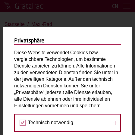
Grätzlrad
EN
Startseite
Maxi-Rad
Maxi-Rad
Privatsphäre
Riese&Müller Carrie Vario
Diese Website verwendet Cookies bzw.
vergleichbare Technologien, um bestimmte
E-Antrieb
Dienste anbieten zu können. Alle Informationen
zu den verwendeten Diensten finden Sie unter in
der jeweiligen Kategorie. Außer den technisch
Max. zulässiges Gesamtgewicht (inkl. fahrende
notwendigen Diensten können Sie unter
Person):
200kg
„Privatsphäre“ jederzeit alle Dienste erlauben,
Laderaum:
L: 45cm B: 35cm H: 45cm
alle Dienste ablehnen oder Ihre individuellen
Zubehör:
inkl. Flexbox
Einstellungen vornehmen und speichern.
Technisch notwendig
Fahrradabholung & Rückgabe