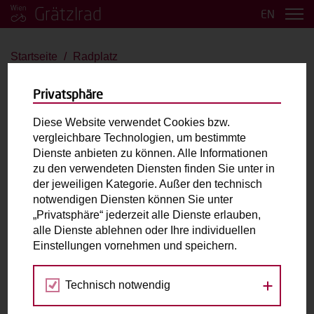
Grätzlrad
EN
Startseite
Radplatz
Radplatz
Privatsphäre
Velo de Ville FR8
Diese Website verwendet Cookies bzw.
vergleichbare Technologien, um bestimmte
bis 2 Kinder
E-Antrieb
Dienste anbieten zu können. Alle Informationen
zu den verwendeten Diensten finden Sie unter in
der jeweiligen Kategorie. Außer den technisch
Max. zulässiges Gesamtgewicht (inkl. fahrende
notwendigen Diensten können Sie unter
Person):
250kg
„Privatsphäre“ jederzeit alle Dienste erlauben,
Laderaum:
L: cm B: cm H: cm
alle Dienste ablehnen oder Ihre individuellen
Zubehör:
2-Sitzer mit 3-Punkt Gurt
Einstellungen vornehmen und speichern.
Technisch notwendig
Fahrradabholung & Rückgabe