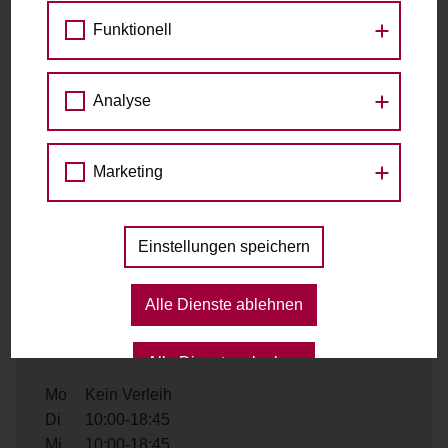
Fahrradständer, Ecke Lerchenfelderstraße
Kaiserstraße 106
Funktionell
1070 Wien
Analyse
Kontakt
Marketing
Telefon
+43 1 9612610
E-Mail
verkauf@radplatz.at
Einstellungen speichern
Website
https://radplatz.at/
Alle Dienste ablehnen
Ausleihzeiten
Alle Dienste erlauben
Mo
Kein Verleih
Di
10:00-18:45
Mi
10:00-18:45