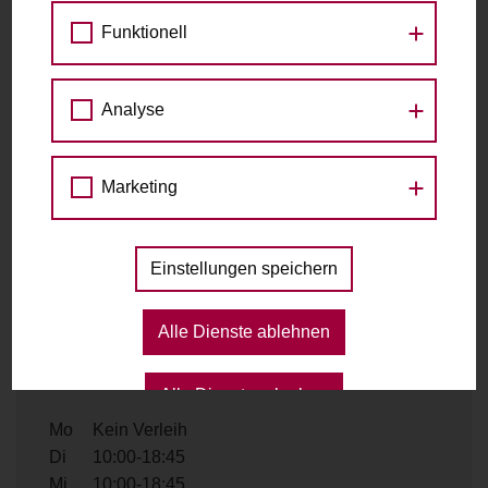
Fahrradständer, Ecke Lerchenfelderstraße
Kaiserstraße 106
Funktionell
1070 Wien
Analyse
Kontakt
Marketing
Telefon
+43 1 9612610
E-Mail
verkauf@radplatz.at
Einstellungen speichern
Website
https://radplatz.at/
Alle Dienste ablehnen
Ausleihzeiten
Alle Dienste erlauben
Mo
Kein Verleih
Di
10:00-18:45
Mi
10:00-18:45