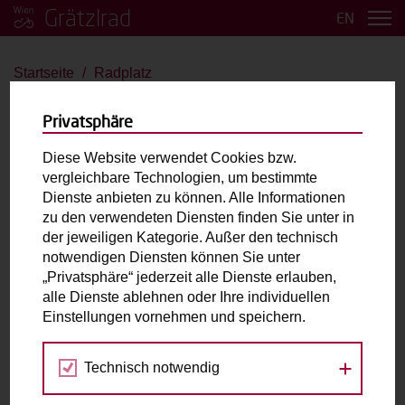
Grätzlrad
EN
Startseite
Radplatz
Radplatz
Privatsphäre
Velo de Ville FR8
Diese Website verwendet Cookies bzw.
vergleichbare Technologien, um bestimmte
bis 2 Kinder
E-Antrieb
Dienste anbieten zu können. Alle Informationen
zu den verwendeten Diensten finden Sie unter in
der jeweiligen Kategorie. Außer den technisch
Max. zulässiges Gesamtgewicht (inkl. fahrende
notwendigen Diensten können Sie unter
Person):
250kg
„Privatsphäre“ jederzeit alle Dienste erlauben,
Laderaum:
L: cm B: cm H: cm
alle Dienste ablehnen oder Ihre individuellen
Zubehör:
2-Sitzer mit 3-Punkt Gurt
Einstellungen vornehmen und speichern.
Technisch notwendig
Fahrradabholung & Rückgabe