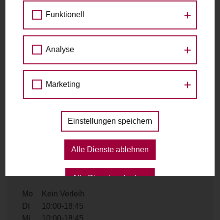
Fahrradständer, Ecke Lerchenfelderstraße
Kaiserstraße 106
Funktionell
1070 Wien
Analyse
Kontakt
Marketing
Telefon
+43 1 9612610
E-Mail
verkauf@radplatz.at
Einstellungen speichern
Website
https://radplatz.at/
Alle Dienste ablehnen
Ausleihzeiten
Alle Dienste erlauben
Mo
Kein Verleih
Di
10:00-18:45
Mi
10:00-18:45