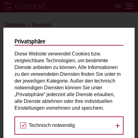
Grätzlrad
EN
Startseite
Radplatz
Radplatz
Privatsphäre
Velo de Ville FR8
Diese Website verwendet Cookies bzw.
vergleichbare Technologien, um bestimmte
bis 2 Kinder
E-Antrieb
Dienste anbieten zu können. Alle Informationen
zu den verwendeten Diensten finden Sie unter in
der jeweiligen Kategorie. Außer den technisch
Max. zulässiges Gesamtgewicht (inkl. fahrende
notwendigen Diensten können Sie unter
Person):
250kg
„Privatsphäre“ jederzeit alle Dienste erlauben,
Laderaum:
L: cm B: cm H: cm
alle Dienste ablehnen oder Ihre individuellen
Zubehör:
2-Sitzer mit 3-Punkt Gurt
Einstellungen vornehmen und speichern.
Technisch notwendig
Fahrradabholung & Rückgabe