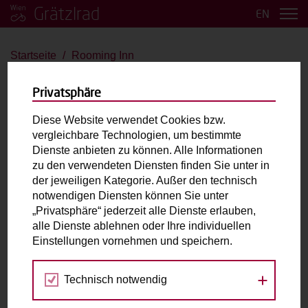
Grätzlrad
EN
Startseite
Rooming Inn
Rooming Inn
Privatsphäre
Babboe Curve
Diese Website verwendet Cookies bzw.
vergleichbare Technologien, um bestimmte
bis 4 Kinder
E-Antrieb
Dienste anbieten zu können. Alle Informationen
zu den verwendeten Diensten finden Sie unter in
der jeweiligen Kategorie. Außer den technisch
Max. zulässiges Gesamtgewicht (inkl. fahrende
notwendigen Diensten können Sie unter
Person):
200kg
„Privatsphäre“ jederzeit alle Dienste erlauben,
Laderaum:
L: 82cm B: 63cm H: 55cm
alle Dienste ablehnen oder Ihre individuellen
Einstellungen vornehmen und speichern.
Fahrradabholung & Rückgabe
Technisch notwendig
Gumpendorfer Straße 17