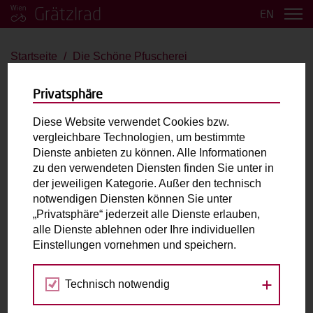
Grätzlrad
EN
Startseite
Die Schöne Pfuscherei
Die Schöne Pfuscherei
Privatsphäre
Bakfiets Cargotrike
Diese Website verwendet Cookies bzw.
vergleichbare Technologien, um bestimmte
bis 2 Kinder
Große Last
E-Antrieb
Dienste anbieten zu können. Alle Informationen
zu den verwendeten Diensten finden Sie unter in
der jeweiligen Kategorie. Außer den technisch
Max. zulässiges Gesamtgewicht (inkl. fahrende
notwendigen Diensten können Sie unter
Person):
180kg
„Privatsphäre“ jederzeit alle Dienste erlauben,
Laderaum:
L: 90cm B: 67cm H: 45cm
alle Dienste ablehnen oder Ihre individuellen
Einstellungen vornehmen und speichern.
Fahrradabholung & Rückgabe
Technisch notwendig
Kuffnergasse 7