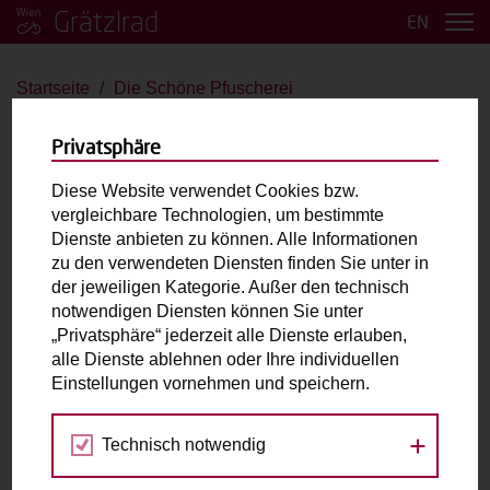
Grätzlrad
EN
Startseite
Die Schöne Pfuscherei
Die Schöne Pfuscherei
Privatsphäre
Bakfiets Cargotrike
Diese Website verwendet Cookies bzw.
vergleichbare Technologien, um bestimmte
bis 2 Kinder
Große Last
E-Antrieb
Dienste anbieten zu können. Alle Informationen
zu den verwendeten Diensten finden Sie unter in
der jeweiligen Kategorie. Außer den technisch
Max. zulässiges Gesamtgewicht (inkl. fahrende
notwendigen Diensten können Sie unter
Person):
180kg
„Privatsphäre“ jederzeit alle Dienste erlauben,
Laderaum:
L: 90cm B: 67cm H: 45cm
alle Dienste ablehnen oder Ihre individuellen
Einstellungen vornehmen und speichern.
Fahrradabholung & Rückgabe
Technisch notwendig
Kuffnergasse 7