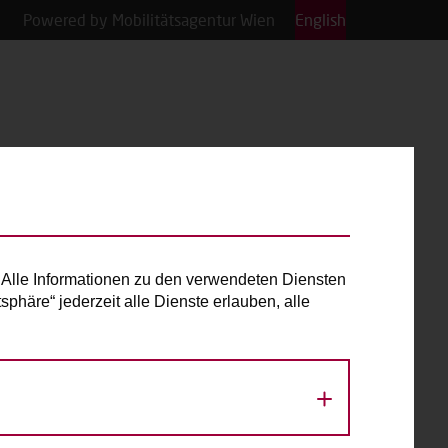
Powered by Mobilitätsagentur Wien
English
Alle Informationen zu den verwendeten Diensten
phäre“ jederzeit alle Dienste erlauben, alle
«
August 2026
»
Mo
Di
Mi
Do
Fr
Sa
So
1
2