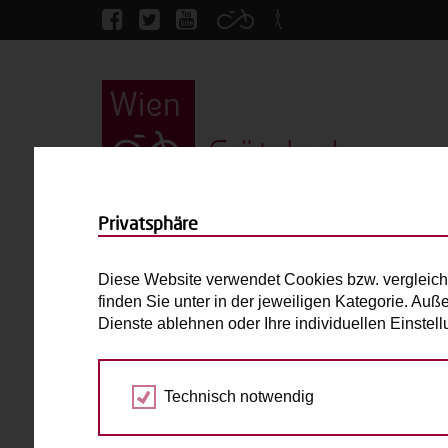
Grätzlrad
Startseite
GB*Grätzlrad
Privatsphäre
GB*Grätzlrad
Diese Website verwendet Cookies bzw. vergleich
finden Sie unter in der jeweiligen Kategorie. Auß
Bakfiets Classic Short
Dienste ablehnen oder Ihre individuellen Einste
E-Antrieb
Technisch notwendig
Max. zulässiges Gesamtgewicht (inkl. fahrend
Laderaum:
L: 38cm B: 43cm H: 40cm