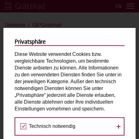
Grätzlrad
EN
Startseite
GB*Grätzlrad
GB*Grätzlrad
Privatsphäre
Bakfiets Classic Short
Diese Website verwendet Cookies bzw.
vergleichbare Technologien, um bestimmte
E-Antrieb
Dienste anbieten zu können. Alle Informationen
zu den verwendeten Diensten finden Sie unter in
der jeweiligen Kategorie. Außer den technisch
Max. zulässiges Gesamtgewicht (inkl. fahrende
notwendigen Diensten können Sie unter
Person):
180kg
„Privatsphäre“ jederzeit alle Dienste erlauben,
Laderaum:
L: 38cm B: 43cm H: 40cm
alle Dienste ablehnen oder Ihre individuellen
Zubehör:
Kettenschloss, abnehmbares Regendach für
Einstellungen vornehmen und speichern.
den Laderaum, Ladegerät
Technisch notwendig
Fahrradabholung & Rückgabe