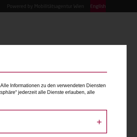
Powered by Mobilitätsagentur Wien
English
Alle Informationen zu den verwendeten Diensten
phäre“ jederzeit alle Dienste erlauben, alle
«
August 2026
»
Mo
Di
Mi
Do
Fr
Sa
So
1
2