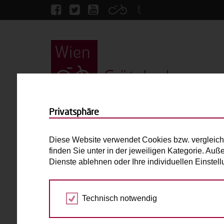
Grätzlrad
Startseite
Velobis
Privatsphäre
Velobis
Diese Website verwendet Cookies bzw. vergleich
finden Sie unter in der jeweiligen Kategorie. Auß
Dolly Max-Drive
Dienste ablehnen oder Ihre individuellen Einste
bis 2 Kinder
E-Antrieb
Technisch notwendig
Max. zulässiges Gesamtgewicht (inkl. fahrend
Laderaum:
L: 100cm B: 53cm H: 47cm