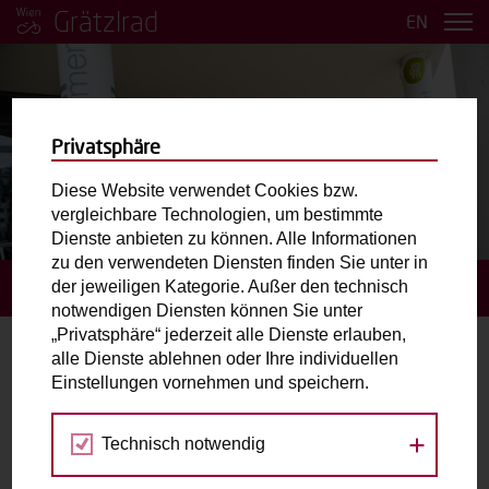
Grätzlrad
EN
Privatsphäre
Diese Website verwendet Cookies bzw.
vergleichbare Technologien, um bestimmte
BILDER ANSEHEN
Dienste anbieten zu können. Alle Informationen
zu den verwendeten Diensten finden Sie unter in
der jeweiligen Kategorie. Außer den technisch
STARTSEITE
BUCHUNGSANFRAGE STELLEN
notwendigen Diensten können Sie unter
„Privatsphäre“ jederzeit alle Dienste erlauben,
alle Dienste ablehnen oder Ihre individuellen
Buchungsanfrage stellen
Einstellungen vornehmen und speichern.
Gewähltes Grätzlrad:
Technisch notwendig
Ursi.
Stadtteilmanagement Seestadt aspern / Hannah-