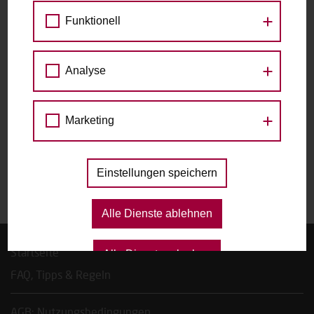
Arendt-Platz 1 (Erdgeschoss), 1220 Wien
Funktionell
zu den Raddetails
Analyse
Datum
Marketing
Das gewählte Datum ist nicht verfügbar.
Einstellungen speichern
Alle Dienste ablehnen
Startseite
Alle Dienste erlauben
FAQ, Tipps & Regeln
AGB; Nutzungsbedingungen