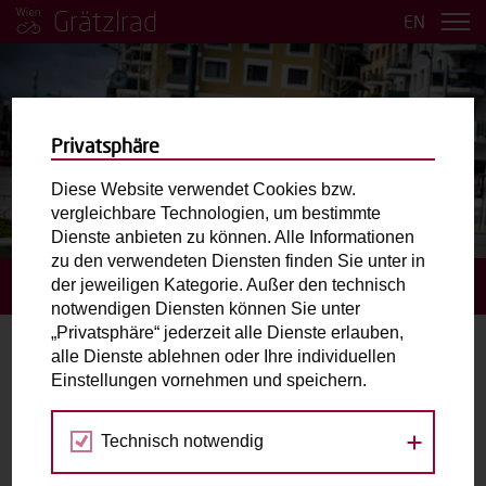
Grätzlrad
EN
Privatsphäre
Diese Website verwendet Cookies bzw.
vergleichbare Technologien, um bestimmte
BILDER ANSEHEN
Dienste anbieten zu können. Alle Informationen
zu den verwendeten Diensten finden Sie unter in
der jeweiligen Kategorie. Außer den technisch
STARTSEITE
BUCHUNGSANFRAGE STELLEN
notwendigen Diensten können Sie unter
„Privatsphäre“ jederzeit alle Dienste erlauben,
alle Dienste ablehnen oder Ihre individuellen
Buchungsanfrage stellen
Einstellungen vornehmen und speichern.
Gewähltes Grätzlrad:
Technisch notwendig
Ferdi.
Stadtteilmanagement Seestadt aspern / Hannah-