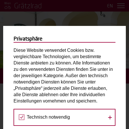
Grätzlrad
EN
Privatsphäre
Diese Website verwendet Cookies bzw.
vergleichbare Technologien, um bestimmte
BILDER ANSEHEN
Dienste anbieten zu können. Alle Informationen
zu den verwendeten Diensten finden Sie unter in
der jeweiligen Kategorie. Außer den technisch
STARTSEITE
BUCHUNGSANFRAGE STELLEN
notwendigen Diensten können Sie unter
„Privatsphäre“ jederzeit alle Dienste erlauben,
alle Dienste ablehnen oder Ihre individuellen
Buchungsanfrage stellen
Einstellungen vornehmen und speichern.
Gewähltes Grätzlrad:
Technisch notwendig
Fahrradwerkstatt Flickschuh.
Fahrradwerkstatt Flickschuh / Hetzendorfer Straße 81,