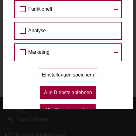
1120 Wien
Funktionell
zu den Raddetails
Analyse
Datum
Marketing
Das gewählte Datum ist nicht verfügbar.
Einstellungen speichern
Alle Dienste ablehnen
Startseite
Alle Dienste erlauben
FAQ, Tipps & Regeln
AGB; Nutzungsbedingungen