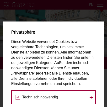
Grätzlrad
EN
Privatsphäre
Diese Website verwendet Cookies bzw.
vergleichbare Technologien, um bestimmte
BILDER ANSEHEN
Dienste anbieten zu können. Alle Informationen
zu den verwendeten Diensten finden Sie unter in
der jeweiligen Kategorie. Außer den technisch
STARTSEITE
BUCHUNGSANFRAGE STELLEN
notwendigen Diensten können Sie unter
„Privatsphäre“ jederzeit alle Dienste erlauben,
alle Dienste ablehnen oder Ihre individuellen
Buchungsanfrage stellen
Einstellungen vornehmen und speichern.
Gewähltes Grätzlrad:
Technisch notwendig
Kostnix-Laden.
VEKKS / Kostnix-Laden / Erlgasse 27, 1120 Wien