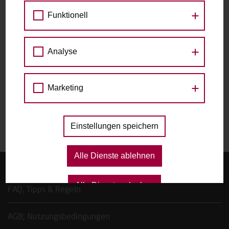
Funktionell
zu den Raddetails
Datum
Analyse
Marketing
Das gewählte Datum ist nicht verfügbar.
Einstellungen speichern
Alle Dienste ablehnen
Startseite
Alle Dienste erlauben
FAQ, Tipps & Regeln
AGB; Nutzungsbedingungen