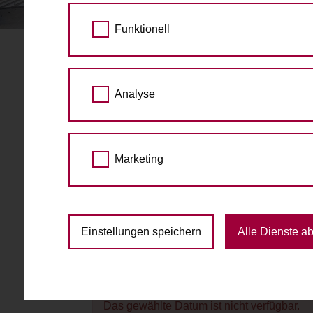
STARTSEITE
BUCHUNGSANFRAGE STELL
Funktionell
Buchungsanfrage ste
Analyse
Gewähltes Grätzlrad:
Rooming Inn.
Gumpendorfer Straße 
Marketing
zu den Raddetails
Datum
Einstellungen speichern
Alle Dienste a
Das gewählte Datum ist nicht verfügbar.