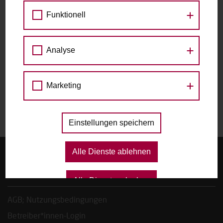
Funktionell
zu den Raddetails
Datum
Analyse
Marketing
Das gewählte Datum ist nicht verfügbar.
Einstellungen speichern
Alle Dienste ablehnen
Startseite
FAQ, Tipps & Regeln
Alle Dienste erlauben
AGB; Nutzungsbedingungen
Betreiber*innen-Login