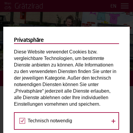
Grätzlrad
EN
Privatsphäre
Diese Website verwendet Cookies bzw.
vergleichbare Technologien, um bestimmte
BILDER ANSEHEN
Dienste anbieten zu können. Alle Informationen
zu den verwendeten Diensten finden Sie unter in
der jeweiligen Kategorie. Außer den technisch
STARTSEITE
BUCHUNGSANFRAGE STELLEN
notwendigen Diensten können Sie unter
„Privatsphäre“ jederzeit alle Dienste erlauben,
alle Dienste ablehnen oder Ihre individuellen
Buchungsanfrage stellen
Einstellungen vornehmen und speichern.
Gewähltes Grätzlrad:
4lthangrund.
Technisch notwendig
Nordbergstraße 8, 1090 Wien