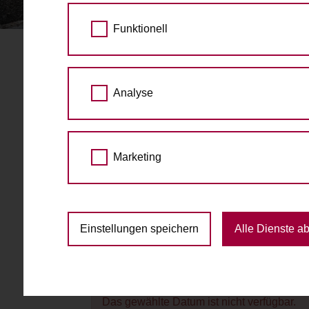
STARTSEITE
BUCHUNGSANFRAGE STELL
Funktionell
Buchungsanfrage ste
Analyse
Gewähltes Grätzlrad:
4lthangrund.
Nordbergstraße 8, 10
Marketing
zu den Raddetails
Datum
Einstellungen speichern
Alle Dienste a
Das gewählte Datum ist nicht verfügbar.