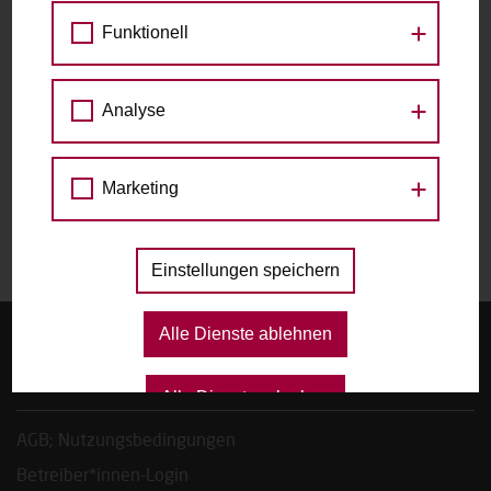
Funktionell
zu den Raddetails
Datum
Analyse
Marketing
Das gewählte Datum ist nicht verfügbar.
Einstellungen speichern
Alle Dienste ablehnen
Startseite
FAQ, Tipps & Regeln
Alle Dienste erlauben
AGB; Nutzungsbedingungen
Betreiber*innen-Login