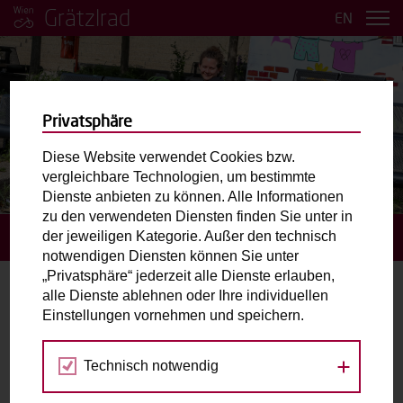
Grätzlrad
EN
Privatsphäre
Diese Website verwendet Cookies bzw.
vergleichbare Technologien, um bestimmte
BILDER ANSEHEN
Dienste anbieten zu können. Alle Informationen
zu den verwendeten Diensten finden Sie unter in
der jeweiligen Kategorie. Außer den technisch
STARTSEITE
BUCHUNGSANFRAGE STELLEN
notwendigen Diensten können Sie unter
„Privatsphäre“ jederzeit alle Dienste erlauben,
alle Dienste ablehnen oder Ihre individuellen
Buchungsanfrage stellen
Einstellungen vornehmen und speichern.
Gewähltes Grätzlrad:
4lthangrund.
Technisch notwendig
Nordbergstraße 8, 1090 Wien