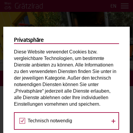
Grätzlrad
EN
Privatsphäre
Diese Website verwendet Cookies bzw.
vergleichbare Technologien, um bestimmte
BILDER ANSEHEN
Dienste anbieten zu können. Alle Informationen
zu den verwendeten Diensten finden Sie unter in
der jeweiligen Kategorie. Außer den technisch
STARTSEITE
BUCHUNGSANFRAGE STELLEN
notwendigen Diensten können Sie unter
„Privatsphäre“ jederzeit alle Dienste erlauben,
alle Dienste ablehnen oder Ihre individuellen
Buchungsanfrage stellen
Einstellungen vornehmen und speichern.
Gewähltes Grätzlrad:
Technisch notwendig
Starbike.
Direkt vor dem Fahrradgeschäft Starbike / Bruno-