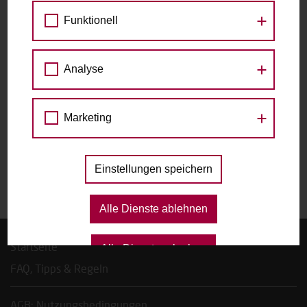
Marek-Allee 11, 1020 Wien
Funktionell
zu den Raddetails
Analyse
Datum
Marketing
Das gewählte Datum ist nicht verfügbar.
Einstellungen speichern
Alle Dienste ablehnen
Startseite
Alle Dienste erlauben
FAQ, Tipps & Regeln
AGB; Nutzungsbedingungen