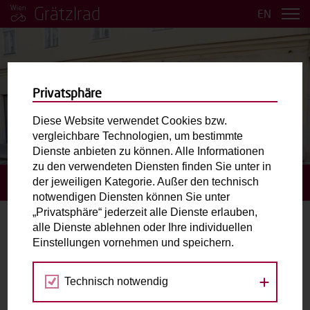
Grätzlrad
EN
Privatsphäre
Diese Website verwendet Cookies bzw.
vergleichbare Technologien, um bestimmte
BILDER ANSEHEN
Dienste anbieten zu können. Alle Informationen
zu den verwendeten Diensten finden Sie unter in
der jeweiligen Kategorie. Außer den technisch
STARTSEITE
BUCHUNGSANFRAGE STELLEN
notwendigen Diensten können Sie unter
„Privatsphäre“ jederzeit alle Dienste erlauben,
alle Dienste ablehnen oder Ihre individuellen
Buchungsanfrage stellen
Einstellungen vornehmen und speichern.
Gewähltes Grätzlrad:
Die Schenke.
Technisch notwendig
Piaristengasse 33, 1080 Wien