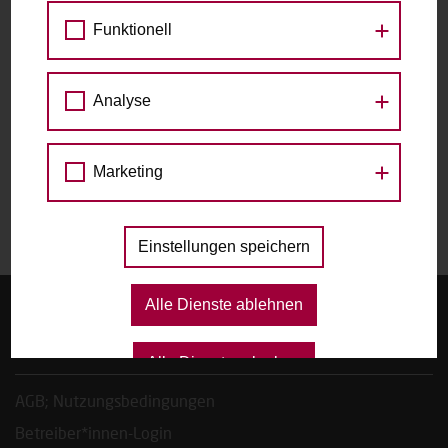
Funktionell
zu den Raddetails
Datum
Analyse
Marketing
Das gewählte Datum ist nicht verfügbar.
Einstellungen speichern
Alle Dienste ablehnen
Startseite
FAQ, Tipps & Regeln
Alle Dienste erlauben
AGB; Nutzungsbedingungen
Betreiber*innen-Login