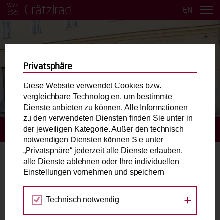
Grätzlrad
EN
Privatsphäre
Diese Website verwendet Cookies bzw.
vergleichbare Technologien, um bestimmte
BILDER ANSEHEN
Dienste anbieten zu können. Alle Informationen
zu den verwendeten Diensten finden Sie unter in
der jeweiligen Kategorie. Außer den technisch
STARTSEITE
BUCHUNGSANFRAGE STELLEN
notwendigen Diensten können Sie unter
„Privatsphäre“ jederzeit alle Dienste erlauben,
alle Dienste ablehnen oder Ihre individuellen
Buchungsanfrage stellen
Einstellungen vornehmen und speichern.
Gewähltes Grätzlrad:
Die Schenke.
Technisch notwendig
Piaristengasse 33, 1080 Wien