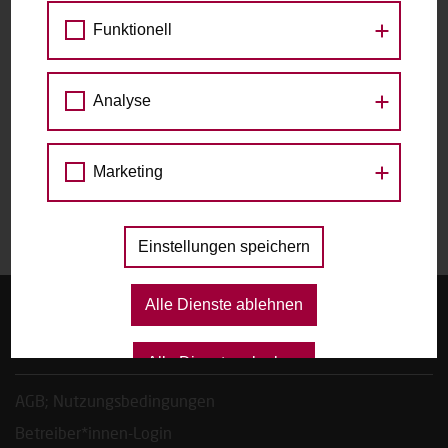
Funktionell
zu den Raddetails
Datum
Analyse
Marketing
Das gewählte Datum ist nicht verfügbar.
Einstellungen speichern
Alle Dienste ablehnen
Startseite
FAQ, Tipps & Regeln
Alle Dienste erlauben
AGB; Nutzungsbedingungen
Betreiber*innen-Login