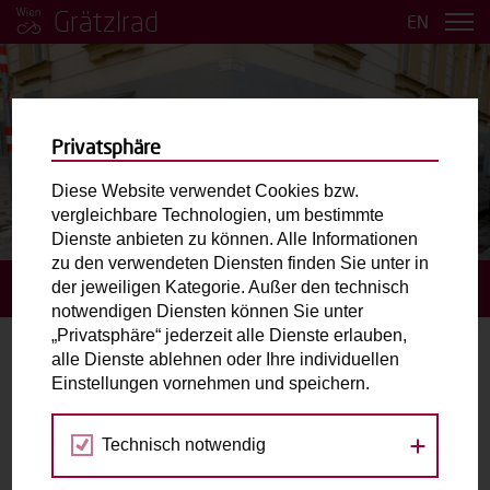
Grätzlrad
EN
Privatsphäre
Diese Website verwendet Cookies bzw.
vergleichbare Technologien, um bestimmte
BILDER ANSEHEN
Dienste anbieten zu können. Alle Informationen
zu den verwendeten Diensten finden Sie unter in
der jeweiligen Kategorie. Außer den technisch
STARTSEITE
BUCHUNGSANFRAGE STELLEN
notwendigen Diensten können Sie unter
„Privatsphäre“ jederzeit alle Dienste erlauben,
alle Dienste ablehnen oder Ihre individuellen
Buchungsanfrage stellen
Einstellungen vornehmen und speichern.
Gewähltes Grätzlrad:
Technisch notwendig
AKOKO.
Vor dem Spielwarengeschäft AKOKO / Währinger