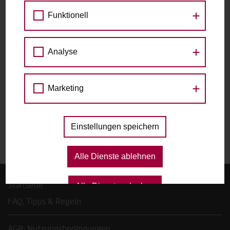
Straße 131, 1180 Wien
Funktionell
zu den Raddetails
Analyse
Datum
Marketing
Das gewählte Datum ist nicht verfügbar.
Einstellungen speichern
Alle Dienste ablehnen
Startseite
Alle Dienste erlauben
FAQ, Tipps & Regeln
AGB; Nutzungsbedingungen