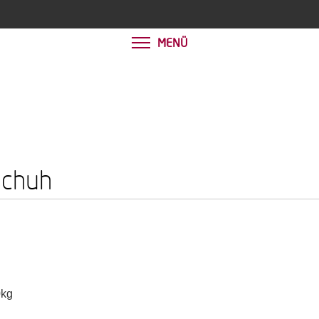
MENÜ
schuh
kg