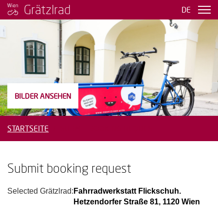
Grätzlrad
DE
BILDER ANSEHEN
STARTSEITE
SUBMIT BOOKING REQUEST
Submit booking request
Selected Grätzlrad:
Fahrradwerkstatt Flickschuh.
Hetzendorfer Straße 81, 1120 Wien