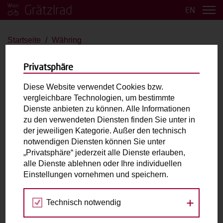
Grätzlrad
EN
Startseite
Währing
Währing
Privatsphäre
Bakfiets CargoTrike
Diese Website verwendet Cookies bzw.
vergleichbare Technologien, um bestimmte
bis 4 Kinder
E-Antrieb
Dienste anbieten zu können. Alle Informationen
zu den verwendeten Diensten finden Sie unter in
der jeweiligen Kategorie. Außer den technisch
Max. zulässiges Gesamtgewicht (inkl. fahrende
notwendigen Diensten können Sie unter
Person):
180kg
„Privatsphäre“ jederzeit alle Dienste erlauben,
Laderaum:
L: 90cm B: 65cm H: 50cm
alle Dienste ablehnen oder Ihre individuellen
Zubehör:
Schloss (Abus), Abdeckung, 4 Sicherheitsgurte
Einstellungen vornehmen und speichern.
Technisch notwendig
Fahrradabholung & Rückgabe