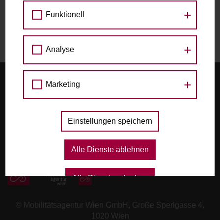
Funktionell
Keine Kommentare
Analyse
Startseite
Marketing
FAQ, Tipps & Regeln
Einstellungen speichern
AGB; Nutzungsbedingungen
Betreiber*innen-Login
Alle Dienste ablehnen
Alle Dienste erlauben
© Mobilitätsagentur Wien GmbH, Große Sperlgasse 4,
1020 Wien